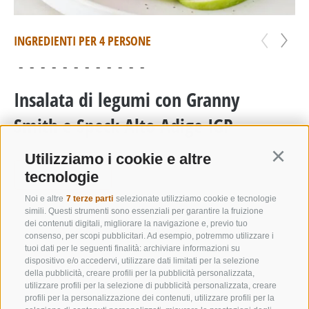
INGREDIENTI PER 4 PERSONE
IN
Insalata di legumi con Granny
I
Smith e Speck Alto Adige IGP
m
Utilizziamo i cookie e altre
Continu
SCOPRI DI PIÚ
tecnologie
Noi e altre
7 terze parti
selezionate utilizziamo cookie e tecnologie
simili. Questi strumenti sono essenziali per garantire la fruizione
dei contenuti digitali, migliorare la navigazione e, previo tuo
consenso, per scopi pubblicitari. Ad esempio, potremmo utilizzare i
tuoi dati per le seguenti finalità: archiviare informazioni su
dispositivo e/o accedervi, utilizzare dati limitati per la selezione
della pubblicità, creare profili per la pubblicità personalizzata,
utilizzare profili per la selezione di pubblicità personalizzata, creare
profili per la personalizzazione dei contenuti, utilizzare profili per la