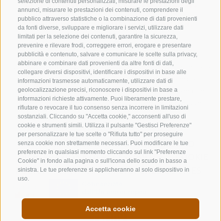
Un mondo oltre la mela.
selezione di contenuti personalizzati, misurare le prestazioni degli
annunci, misurare le prestazioni dei contenuti, comprendere il
Esperienza di gusto europea.
pubblico attraverso statistiche o la combinazione di dati provenienti
da fonti diverse, sviluppare e migliorare i servizi, utilizzare dati
limitati per la selezione dei contenuti, garantire la sicurezza,
prevenire e rilevare frodi, correggere errori, erogare e presentare
Finanziato dall'Unione europea. Le opinioni espresse
pubblicità e contenuto, salvare e comunicare le scelte sulla privacy,
abbinare e combinare dati provenienti da altre fonti di dati,
appartengono tuttavia al solo o ai soli autori e non riflettono
collegare diversi dispositivi, identificare i dispositivi in base alle
necessariamente le opinioni dell'Unione europea o
informazioni trasmesse automaticamente, utilizzare dati di
dell'amministrazione erogatrice. Né l'Unione europea né
geolocalizzazione precisi, riconoscere i dispositivi in base a
informazioni richieste attivamente. Puoi liberamente prestare,
l'amministrazione erogatrice possono esserne ritenute
rifiutare o revocare il tuo consenso senza incorrere in limitazioni
responsabili
sostanziali. Cliccando su "Accetta cookie," acconsenti all'uso di
cookie e strumenti simili. Utilizza il pulsante "Gestisci Preferenze"
per personalizzare le tue scelte o "Rifiuta tutto" per proseguire
CREDITS
CONTATTO DI RIFERIMENTO
senza cookie non strettamente necessari. Puoi modificare le tue
preferenze in qualsiasi momento cliccando sul link "Preferenze
DICHIARAZIONE DI ACCESSIBILITÀ
COOKIE
Cookie" in fondo alla pagina o sull'icona dello scudo in basso a
POLICY
PRIVACY
PREFERENZE COOKIES
sinistra. Le tue preferenze si applicheranno al solo dispositivo in
uso.
Accetta cookie