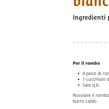
bianc
Ingredienti 
Per il rombo
4 pezzi di r
1 cucchiaio d
Sale q.b.
Rosolare il rombo 
burro caldo.