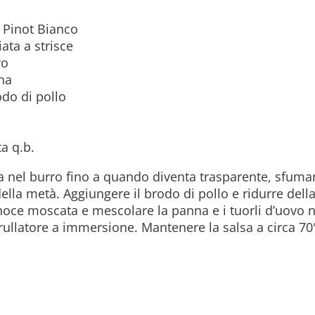
i Pinot Bianco
iata a strisce
vo
na
odo di pollo
a q.b.
la nel burro fino a quando diventa trasparente, sfumar
ella metà. Aggiungere il brodo di pollo e ridurre del
noce moscata e mescolare la panna e i tuorli d’uovo n
frullatore a immersione. Mantenere la salsa a circa 70