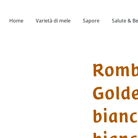
Home
Varietà di mele
Sapore
Salute & B
Romb
Golde
bianc