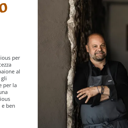
lo
cious per
cezza
baione al
gli
e per la
una
cious
a e ben