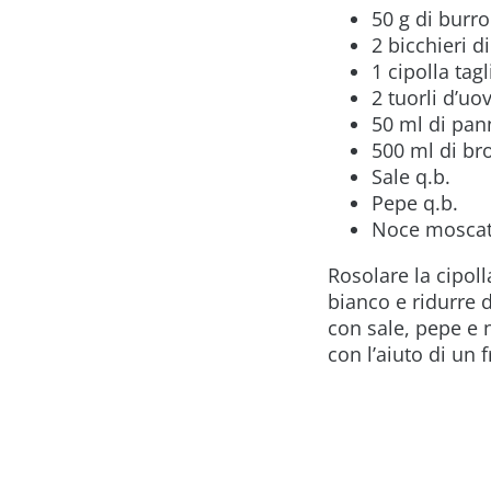
50 g di burro
2 bicchieri d
1 cipolla tagl
2 tuorli d’uo
50 ml di pan
500 ml di br
Sale q.b.
Pepe q.b.
Noce moscat
Rosolare la cipol
bianco e ridurre d
con sale, pepe e 
con l’aiuto di un 