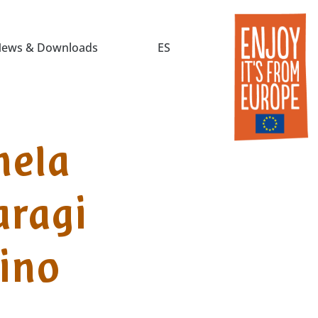
ews & Downloads
ES
mela
aragi
vino